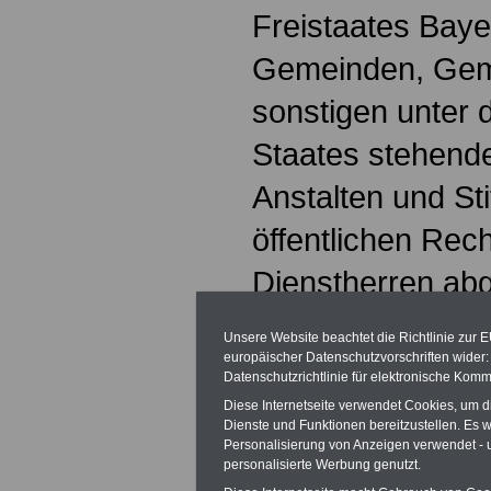
Freistaates Baye
Gemeinden, Gem
sonstigen unter 
Staates stehend
Anstalten und St
öffentlichen Rec
Dienstherren ab
(2) Das Gesetz re
Unsere Website beachtet die Richtlinie zur 
europäischer Datenschutzvorschriften wide
Erstattung von
Datenschutzrichtlinie für elektronische Komm
Diese Internetseite verwendet Cookies, um 
1. Auslagen aus
Dienste und Funktionen bereitzustellen. Es
Personalisierung von Anzeigen verwendet - un
(Trennungsgeld, A
personalisierte Werbung genutzt.