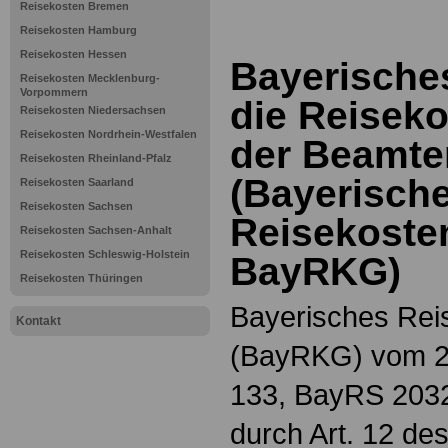
Reisekosten Bremen
Reisekosten Hamburg
Reisekosten Hessen
Bayerische
Reisekosten Mecklenburg-
Vorpommern
die Reisek
Reisekosten Niedersachsen
Reisekosten Nordrhein-Westfalen
der Beamte
Reisekosten Rheinland-Pfalz
(Bayerisch
Reisekosten Saarland
Reisekosten Sachsen
Reisekoste
Reisekosten Sachsen-Anhalt
Reisekosten Schleswig-Holstein
BayRKG)
Reisekosten Thüringen
Bayerisches Rei
Kontakt
(BayRKG) vom 24
133, BayRS 2032-
durch Art. 12 d