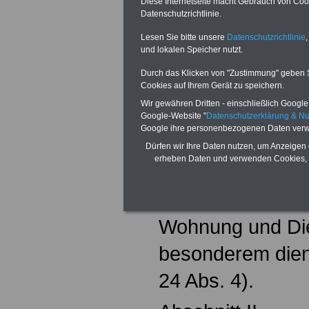
Diese Internetseite macht Gebrauch von Cooki
2. Auslagen für 
Datenschutzrichtlinie.
Einstellung, eine
Lesen Sie bitte unsere
Datenschutzrichtlinie
,
und lokalen Speicher nutzt.
Abordnung oder 
Durch das Klicken von "Zustimmung" geben Sie
Cookies auf Ihrem Gerät zu speichern.
Abordnung (Art. 
Wir gewähren Dritten - einschließlich Google -
3.Auslagen für A
Google-Website "
Datenschutzerklärung & N
Google ihre personenbezogenen Daten verw
Fortbildungsreise
Dürfen wir Ihre Daten nutzen, um Anzeigen 
erheben Daten und verwenden Cookies, 
3) und
4. Fahrkosten fü
Wohnung und Die
besonderem diens
24 Abs. 4).