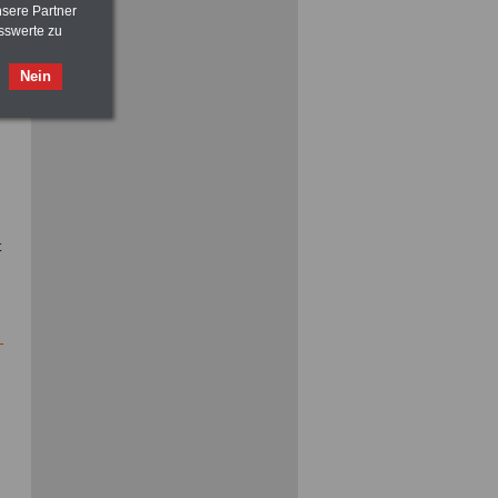
>>>
OnlineBuch
für nur 7,50 Euro
nsere Partner
sswerte zu
ACHTUNG
Tarifrecht für den öffentlichen
Dienst: TVöD und TV-L
Nein
>>>
OnlineBuch
für nur 7,50 Euro
t