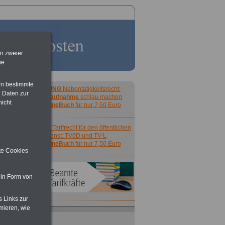
en zweier
ie
rn bestimmte
ACHTUNG
Nebentätigkeitsrecht:
 Daten zur
vor Jobaufnahme
schlau machen
nicht
>>>
OnlineBuch
für nur 7,50 Euro
ACHTUNG
Tarifrecht für den öffentlichen
Dienst: TVöD und TV-L
>>>
OnlineBuch
für nur 7,50 Euro
ite Cookies
 in Form von
s Links zur
mieren, wie
ACHTUNG
Nebentätigkeitsrecht:
vor Jobaufnahme
schlau machen