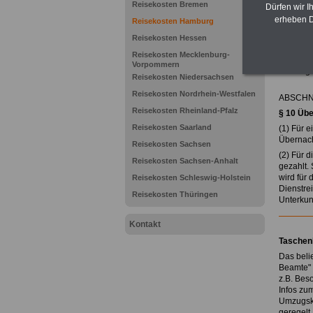
Reisekosten Bremen
Dürfen wir I
erheben D
Reisekosten Hamburg
Zurück 
Reisekosten Hessen
Hambu
Reisekosten Mecklenburg-
Vorpommern
zuletzt 
Reisekosten Niedersachsen
Reisekosten Nordrhein-Westfalen
ABSCHNIT
Reisekosten Rheinland-Pfalz
§ 10
Übe
Reisekosten Saarland
(1) Für 
Übernach
Reisekosten Sachsen
(2) Für 
Reisekosten Sachsen-Anhalt
gezahlt.
wird für
Reisekosten Schleswig-Holstein
Dienstre
Reisekosten Thüringen
Unterkun
Kontakt
Taschen
Das beli
Beamte" 
z.B. Bes
Infos zu
Umzugsko
geregelt