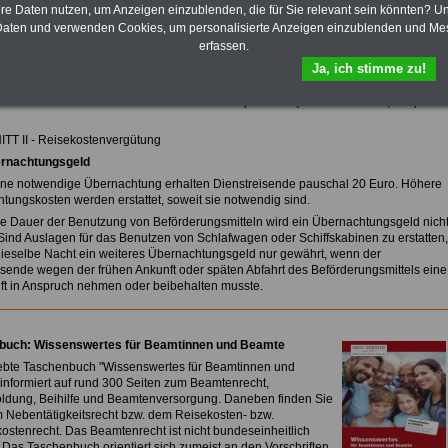
hre Daten nutzen, um Anzeigen einzublenden, die für Sie relevant sein könnten? U
aten und verwenden Cookies, um personalisierte Anzeigen einzublenden und Me
zur Übersicht des HmbRKG
erfassen.
Ja, ich stimme zu!
rgisches Reisekostengesetz (HmbRKG)
geändert durch Artikel 6 des Gesetzes vom 4. April 2017 (HmbGVBl. S. 99, 106)
T II - Reisekostenvergütung
rnachtungsgeld
eine notwendige Übernachtung erhalten Dienstreisende pauschal 20 Euro. Höhere
tungskosten werden erstattet, soweit sie notwendig sind.
die Dauer der Benutzung von Beförderungsmitteln wird ein Übernachtungsgeld nich
 Sind Auslagen für das Benutzen von Schlafwagen oder Schiffskabinen zu erstatten,
 dieselbe Nacht ein weiteres Übernachtungsgeld nur gewährt, wenn der
isende wegen der frühen Ankunft oder späten Abfahrt des Beförderungsmittels eine
ft in Anspruch nehmen oder beibehalten musste.
buch: Wissenswertes für Beamtinnen und Beamte
ebte Taschenbuch "Wissenswertes für Beamtinnen und
informiert auf rund 300 Seiten zum Beamtenrecht,
oldung, Beihilfe und Beamtenversorgung. Daneben finden Sie
m Nebentätigkeitsrecht bzw. dem Reisekosten- bzw.
stenrecht. Das Beamtenrecht ist nicht bundeseinheitlich
. Das Taschenbuch orientiert sich zumeist an den Vorschriften