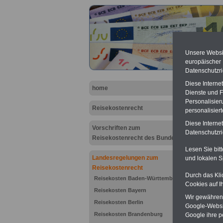
Unsere Websit
europäischer
Datenschutzri
Diese Interne
home
Dienste und F
Personalisier
Reisekostenrecht
personalisier
Diese Interne
Vorschriften zum
Hambu
Datenschutzric
Reisekostenrecht des Bundes
Übern
Lesen Sie bit
Landesregelungen zum
und lokalen S
Reisekostenrecht
Durch das Kli
Reisekosten Baden-Württemberg
Cookies auf I
Reisekosten Bayern
Wir gewähren D
Reisekosten Berlin
Google-Websi
Reisekosten Brandenburg
Google ihre 