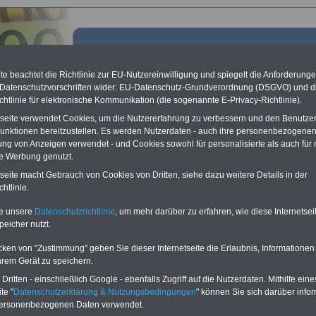
e beachtet die Richtlinie zur EU-Nutzereinwilligung und spiegelt die Anforderung
 Datenschutzvorschriften wider: EU-Datenschutz-Grundverordnung (DSGVO) und d
chtlinie für elektronische Kommunikation (die sogenannte E-Privacy-Richtlinie).
tseite verwendet Cookies, um die Nutzererfahrung zu verbessern und den Benutze
unktionen bereitzustellen. Es werden Nutzerdaten - auch ihre personenbezogenen
ung von Anzeigen verwendet - und Cookies sowohl für personalisierte als auch für 
te Werbung genutzt.
tseite macht Gebrauch von Cookies von Dritten, siehe dazu weitere Details in der
rgisches Reisekostengesetz (HmbRKG): § 10
htlinie.
achtungsgeld
te unsere
Datenschutzrichtlinie
, um mehr darüber zu erfahren, wie diese Internetse
peicher nutzt.
Vorteile für Beamtinnen und Beamte sowie den öffentlichen Dienst
cken von "Zustimmung" geben Sie dieser Internetseite die Erlaubnis, Informationen
...mit speziellen Angeboten zu Geldanlage, Kredite, Sparen, Vorsorgen,
hrem Gerät zu speichern.
Versichern:
Vergleichen - Auswählen - Beste Konditionen sichern
ritten - einschließlich Google - ebenfalls Zugriff auf die Nutzerdaten. Mithilfe eine
te "
Datenschutzerklärung & Nutzungsbedingungen
" können Sie sich darüber infor
personenbezogenen Daten verwendet.