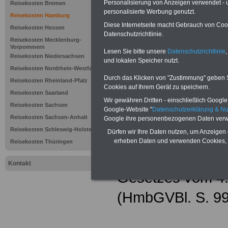
Personalisierung von Anzeigen verwendet - un
Reisekosten Bremen
personalisierte Werbung genutzt.
Reisekosten Hamburg
Diese Internetseite macht Gebrauch von Cooki
Reisekosten Hessen
Datenschutzrichtlinie.
Reisekosten Mecklenburg-
Zurück zur Üb
Vorpommern
Lesen Sie bitte unsere
Datenschutzrichtlinie
,
Reisekosten Niedersachsen
und lokalen Speicher nutzt.
Reisekosten Nordrhein-Westfalen
Durch das Klicken von "Zustimmung" geben Sie
Reisekosten Rheinland-Pfalz
Cookies auf Ihrem Gerät zu speichern.
Hamburgis
Reisekosten Saarland
Wir gewähren Dritten - einschließlich Google -
Reisekosten Sachsen
Reisekoste
Google-Website "
Datenschutzerklärung & N
Reisekosten Sachsen-Anhalt
Google ihre personenbezogenen Daten verw
(HmbRKG)
Reisekosten Schleswig-Holstein
Dürfen wir Ihre Daten nutzen, um Anzeigen 
erheben Daten und verwenden Cookies, 
Reisekosten Thüringen
zuletzt geändert 
Kontakt
Gesetzes vom 4. 
(HmbGVBl. S. 99