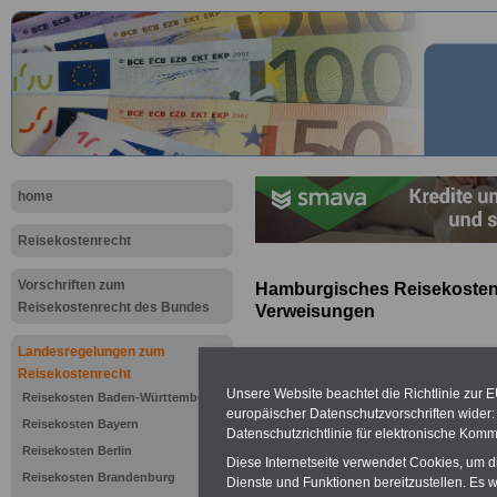
home
Reisekostenrecht
Vorschriften zum
Hamburgisches Reisekosten
Reisekostenrecht des Bundes
Verweisungen
Landesregelungen zum
Reisekostenrecht
Vorteile für Beam
Unsere Website beachtet die Richtlinie zur 
Reisekosten Baden-Württemberg
öffentlichen Diens
europäischer Datenschutzvorschriften wide
Geldanlage, Kredite
Reisekosten Bayern
Datenschutzrichtlinie für elektronische Komm
Vergleichen - Aus
Reisekosten Berlin
Diese Internetseite verwendet Cookies, um 
Reisekosten Brandenburg
Dienste und Funktionen bereitzustellen. Es