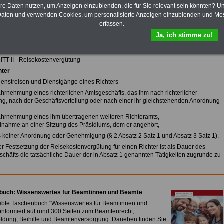
hre Daten nutzen, um Anzeigen einzublenden, die für Sie relevant sein könnten? U
zur Übersicht des HmbRKG
aten und verwenden Cookies, um personalisierte Anzeigen einzublenden und Me
erfassen.
rgisches Reisekostengesetz (HmbRKG)
Ja, ich stimme zu!
geändert durch Artikel 6 des Gesetzes vom 4. April 2017 (HmbGVBl. S. 99, 106)
T II - Reisekostenvergütung
hter
Dienstreisen und Dienstgänge eines Richters
ahrnehmung eines richterlichen Amtsgeschäfts, das ihm nach richterlicher
g, nach der Geschäftsverteilung oder nach einer ihr gleichstehenden Anordnung
ahrnehmung eines ihm übertragenen weiteren Richteramts,
eilnahme an einer Sitzung des Präsidiums, dem er angehört,
s keiner Anordnung oder Genehmigung (§ 2 Absatz 2 Satz 1 und Absatz 3 Satz 1).
der Festsetzung der Reisekostenvergütung für einen Richter ist als Dauer des
schäfts die tatsächliche Dauer der in Absatz 1 genannten Tätigkeiten zugrunde zu
buch: Wissenswertes für Beamtinnen und Beamte
ebte Taschenbuch "Wissenswertes für Beamtinnen und
informiert auf rund 300 Seiten zum Beamtenrecht,
oldung, Beihilfe und Beamtenversorgung. Daneben finden Sie