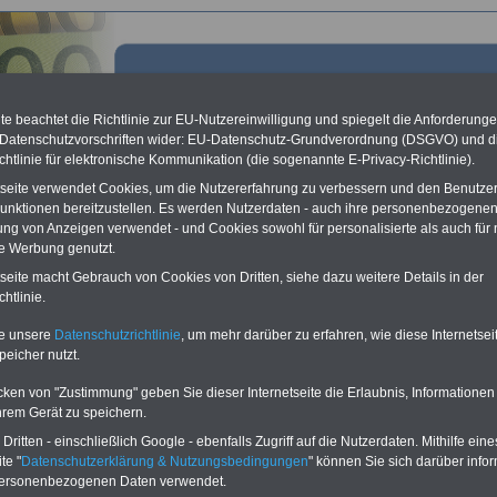
e beachtet die Richtlinie zur EU-Nutzereinwilligung und spiegelt die Anforderung
 Datenschutzvorschriften wider: EU-Datenschutz-Grundverordnung (DSGVO) und d
chtlinie für elektronische Kommunikation (die sogenannte E-Privacy-Richtlinie).
tseite verwendet Cookies, um die Nutzererfahrung zu verbessern und den Benutze
unktionen bereitzustellen. Es werden Nutzerdaten - auch ihre personenbezogenen
ung von Anzeigen verwendet - und Cookies sowohl für personalisierte als auch für 
te Werbung genutzt.
tseite macht Gebrauch von Cookies von Dritten, siehe dazu weitere Details in der
rgisches Reisekostengesetz (HmbRKG): § 21 Richter
htlinie.
te unsere
Datenschutzrichtlinie
, um mehr darüber zu erfahren, wie diese Internetse
peicher nutzt.
Vorteile für Beamtinnen und Beamte sowie den öffentlichen Dienst
...mit speziellen Angeboten zu Geldanlage, Kredite, Sparen, Vorsorgen,
Versichern:
Vergleichen - Auswählen - Beste Konditionen sichern
cken von "Zustimmung" geben Sie dieser Internetseite die Erlaubnis, Informationen
hrem Gerät zu speichern.
ritten - einschließlich Google - ebenfalls Zugriff auf die Nutzerdaten. Mithilfe eine
te "
Datenschutzerklärung & Nutzungsbedingungen
" können Sie sich darüber infor
personenbezogenen Daten verwendet.