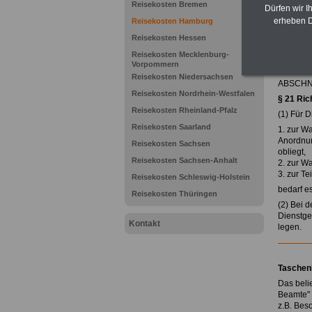
Reisekosten Bremen
Dürfen wir I
Zurück 
erheben D
Reisekosten Hamburg
Reisekosten Hessen
Hambu
Reisekosten Mecklenburg-
zuletzt 
Vorpommern
Reisekosten Niedersachsen
ABSCHNIT
Reisekosten Nordrhein-Westfalen
§ 21
Ric
Reisekosten Rheinland-Pfalz
(1) Für 
Reisekosten Saarland
1. zur W
Anordnun
Reisekosten Sachsen
obliegt,
Reisekosten Sachsen-Anhalt
2. zur W
3. zur T
Reisekosten Schleswig-Holstein
bedarf e
Reisekosten Thüringen
(2) Bei 
Dienstge
Kontakt
legen.
Taschen
Das beli
Beamte" 
z.B. Bes