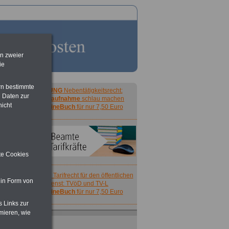
en zweier
ie
rn bestimmte
ACHTUNG
Nebentätigkeitsrecht:
 Daten zur
vor Jobaufnahme
schlau machen
nicht
>>>
OnlineBuch
für nur 7,50 Euro
ite Cookies
ACHTUNG
Tarifrecht für den öffentlichen
 in Form von
Dienst: TVöD und TV-L
>>>
OnlineBuch
für nur 7,50 Euro
s Links zur
mieren, wie
ACHTUNG
Nebentätigkeitsrecht:
vor Jobaufnahme
schlau machen