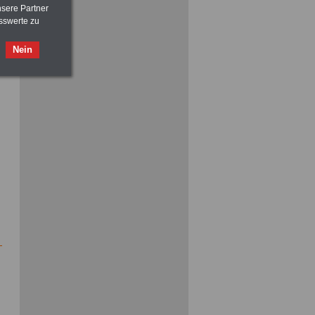
>>>
OnlineBuch
für nur 7,50 Euro
nsere Partner
sswerte zu
Nein
ACHTUNG
Tarifrecht für den öffentlichen
Dienst: TVöD und TV-L
>>>
OnlineBuch
für nur 7,50 Euro