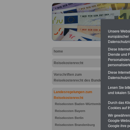
Unsere Websit
europäischer
Datenschutzri
Diese Interne
home
Dienste und F
Personalisier
Reisekostenrecht
personalisier
Diese Interne
Vorschriften zum
Hambu
Datenschutzric
Reisekostenrecht des Bundes
Lesen Sie bit
Landesregelungen zum
und lokalen S
Reisekostenrecht
Durch das Kli
Reisekosten Baden-Württemberg
Cookies auf I
Reisekosten Bayern
Wir gewähren D
Reisekosten Berlin
Google-Websi
Reisekosten Brandenburg
Google ihre 